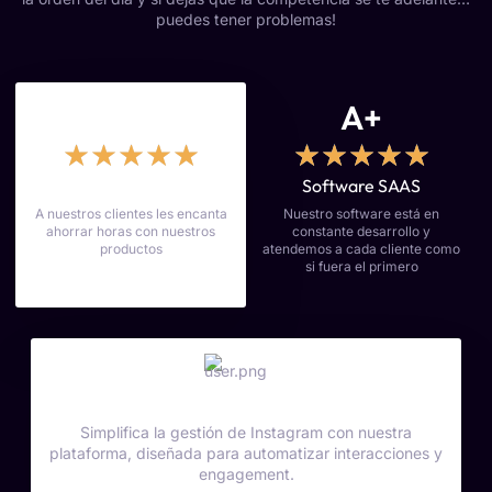
puedes tener problemas!
4.9
A+
★
★
★
★
★
★
★
★
★
★
Clientes Satisfechos
Software SAAS
A nuestros clientes les encanta
Nuestro software está en
ahorrar horas con nuestros
constante desarrollo y
productos
atendemos a cada cliente como
si fuera el primero
Automatiza y Prospera
Simplifica la gestión de Instagram con nuestra
plataforma, diseñada para automatizar interacciones y
engagement.