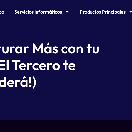
oo
Servicios Informáticos
Productos Principales
turar Más con tu
El Tercero te
derá!)